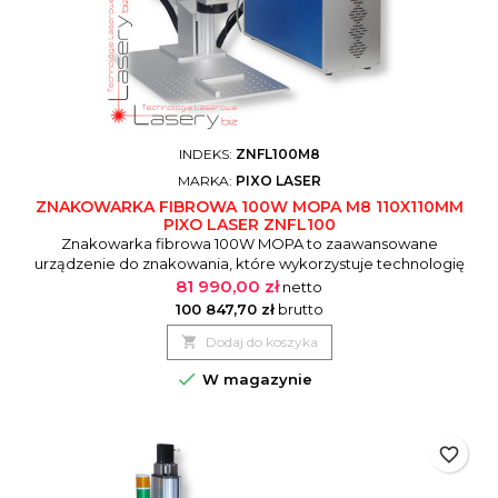
INDEKS:
ZNFL100M8
MARKA:
PIXO LASER
ZNAKOWARKA FIBROWA 100W MOPA M8 110X110MM
PIXO LASER ZNFL100
Znakowarka fibrowa 100W MOPA to zaawansowane
urządzenie do znakowania, które wykorzystuje technologię
światłowodową oraz system MOPA (Master Oscillator Power
81 990,00 zł
netto
Amplifier). Dzięki temu oferuje wysoką precyzję, elastyczność
100 847,70 zł
brutto
i wydajność w znakowaniu różnorodnych materiałów, takich

Dodaj do koszyka
jak metale, tworzywa sztuczne, ceramika czy kompozyty.
Wymienna optyka pozwala...

W magazynie
favorite_border