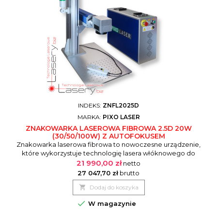
INDEKS:
ZNFL2025D
MARKA:
PIXO LASER
ZNAKOWARKA LASEROWA FIBROWA 2.5D 20W
(30/50/100W) Z AUTOFOKUSEM
Znakowarka laserowa fibrowa to nowoczesne urządzenie,
które wykorzystuje technologię lasera włóknowego do
precyzyjnego znakowania różnych materiałów. Dzięki swojej
21 990,00 zł
netto
wysokiej wydajności i dokładności, jest idealna do obróbki
27 047,70 zł
brutto
metali, tworzyw sztucznych oraz innych powierzchni. Proces

Dodaj do koszyka
znakowania odbywa się poprzez skupienie promienia
laserowego na powierzchni...

W magazynie