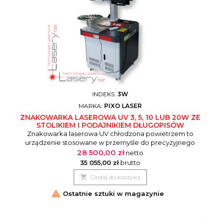
INDEKS:
3W
MARKA:
PIXO LASER
ZNAKOWARKA LASEROWA UV 3, 5, 10 LUB 20W ZE
STOLIKIEM I PODAJNIKIEM DŁUGOPISÓW
Znakowarka laserowa UV chłodzona powietrzem to
urządzenie stosowane w przemyśle do precyzyjnego
znakowania, grawerowania lub nanoszenia oznaczeń na
28 500,00 zł
netto
różnego rodzaju materiały. Laser UV (ultrafioletowy)
35 055,00 zł
brutto
charakteryzuje się krótszą długością fali (w zakresie 355 nm),

Dodaj do koszyka
co pozwala na wykonywanie bardzo precyzyjnych i trwałych
oznaczeń.

Ostatnie sztuki w magazynie