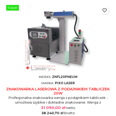
Pakiet
favorite_border
INDEKS:
ZNFL20PNEUM
MARKA:
PIXO LASER
ZNAKOWARKA LASEROWA Z PODAJNIKIEM TABLICZEK
20W
Profesjonalna znakowarka wersja z podajnikiem tabliczek -
umożliwia szybkie i dokładne znakowanie. Wersja z
podajnikiem, który umożliwia zautomatyzowane znakowanie
31 090,00 zł
netto
tabliczek, szyldów, kart itp. przedmiotów. Maszyna szybka,
38 240,70 zł
brutto