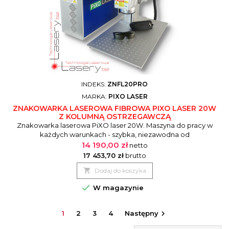
INDEKS:
ZNFL20PRO
MARKA:
PIXO LASER
ZNAKOWARKA LASEROWA FIBROWA PIXO LASER 20W
Z KOLUMNĄ OSTRZEGAWCZĄ
Znakowarka laserowa PiXO laser 20W. Maszyna do pracy w
każdych warunkach - szybka, niezawodna od
doświadczonego dostawcy. Możliwość konfiguracji mocy -
14 190,00 zł
netto
od 20 do 50W Możliwość konfiguracji pola pracy - od 70 -
17 453,70 zł
brutto
300mm. Bogate opcjonalne wyposażenie wykorzystujące

Dodaj do koszyka
potęgę urządzenia.

W magazynie
1
2
3
4
Następny
