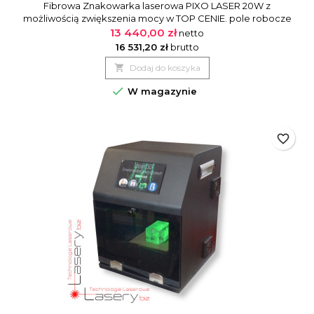
Fibrowa Znakowarka laserowa PIXO LASER 20W z
możliwością zwiększenia mocy w TOP CENIE. pole robocze
110x110mm lub inne do wyboru. Maszyna do pracy w każdych
13 440,00 zł
netto
warunkach - szybka, niezawodna od doświadczonego
16 531,20 zł
brutto
dostawcy. Z przystawką obrotową na 24 długopisy. Bogate

Dodaj do koszyka
opcjonalne wyposażenie. Niewielka konstrukcja, nie zabiera
dużo miejsca.

W magazynie
favorite_border