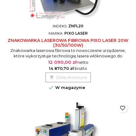
INDEKS:
ZNFL20
MARKA:
PIXO LASER
ZNAKOWARKA LASEROWA FIBROWA PIXO LASER 20W
(30/50/100W)
Znakowarka laserowa fibrowa to nowoczesne urządzenie,
które wykorzystuje technologię lasera włóknowego do
precyzyjnego znakowania różnych materiałów. Dzięki swojej
12 090,00 zł
netto
wysokiej wydajności i dokładności, jest idealna do obróbki
14 870,70 zł
brutto
metali, tworzyw sztucznych oraz innych powierzchni. Proces

Dodaj do koszyka
znakowania odbywa się poprzez skupienie promienia
laserowego na powierzchni...

W magazynie
favorite_border