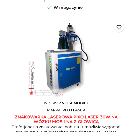
dla klientów którzy potrzebują...

W magazynie
favorite_border
INDEKS:
ZNFL30MOBIL2
MARKA:
PIXO LASER
ZNAKOWARKA LASEROWA PIXO LASER 30W NA
WÓZKU MOBILNĄ Z GŁOWICĄ
Profesjonalna znakowarka mobilna - umożliwia wygodne
znakowanie w miejscach trudno dostępnych - całość