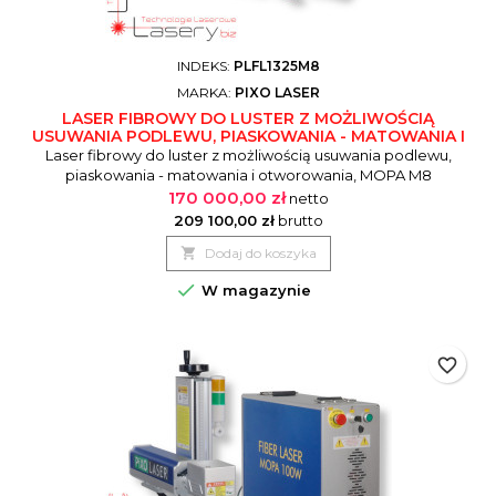
INDEKS:
PLFL1325M8
MARKA:
PIXO LASER
LASER FIBROWY DO LUSTER Z MOŻLIWOŚCIĄ
USUWANIA PODLEWU, PIASKOWANIA - MATOWANIA I
OTWOROWANIA, MOPA M8
Laser fibrowy do luster z możliwością usuwania podlewu,
piaskowania - matowania i otworowania, MOPA M8
Zastosowania: ☑ Usuwanie farby☑ Piaskowanie☑ Wiercenie
170 000,00 zł
netto
otworów
209 100,00 zł
brutto

Dodaj do koszyka

W magazynie
favorite_border