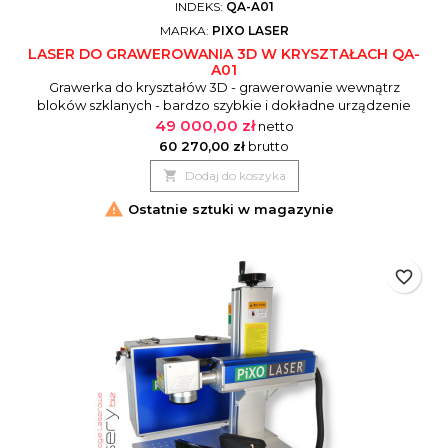
INDEKS:
QA-A01
MARKA:
PIXO LASER
LASER DO GRAWEROWANIA 3D W KRYSZTAŁACH QA-
A01
Grawerka do kryształów 3D - grawerowanie wewnątrz
bloków szklanych - bardzo szybkie i dokładne urządzenie
pracujące bezpośrednio z dedykowanego programu. Jest to
49 000,00 zł
netto
maszyna do grawerowania wewnętrznego, małe,
60 270,00 zł
brutto
kompaktowe urządzenie przeznaczone do grawerowania

Dodaj do koszyka
skomplikowanych wzorów na krysztale. Jedną z najbardziej
godnych uwagi cech wewnętrznej maszyny,...

Ostatnie sztuki w magazynie
favorite_border