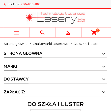
Infolinia:
786-106-106
×
×
×
×
My wishlists
((modalTitle))
Utwórz listę życzeń
Zaloguj się
add_circle_outline
Create new list
((confirmMessage))
Musisz być zalogowany by zapisać produkty na
Nazwa listy życzeń
swojej liście życzeń.
0



shopping_cart
((cancelText))
((modalDeleteText))
Anuluj
Zaloguj się
Strona główna
Znakowarki Laserowe
Do szkła i luster
Anuluj
Utwórz listę życzeń
STRONA GŁÓWNA
MARKI
DOSTAWCY
ZAPŁAĆ Z:
DO SZKŁA I LUSTER