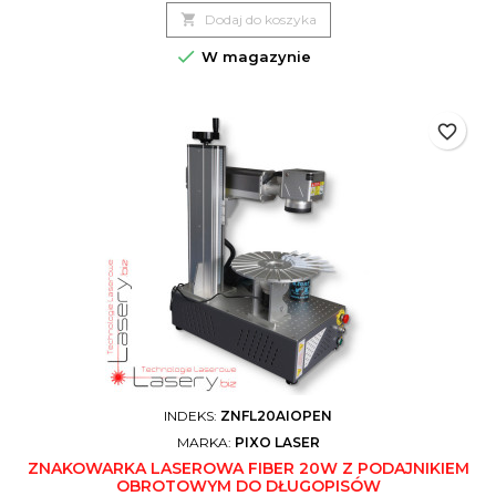
niezawodna od doświadczonego dostawcy.

Dodaj do koszyka

W magazynie
favorite_border
INDEKS:
ZNFL20AIOPEN
MARKA:
PIXO LASER
ZNAKOWARKA LASEROWA FIBER 20W Z PODAJNIKIEM
OBROTOWYM DO DŁUGOPISÓW