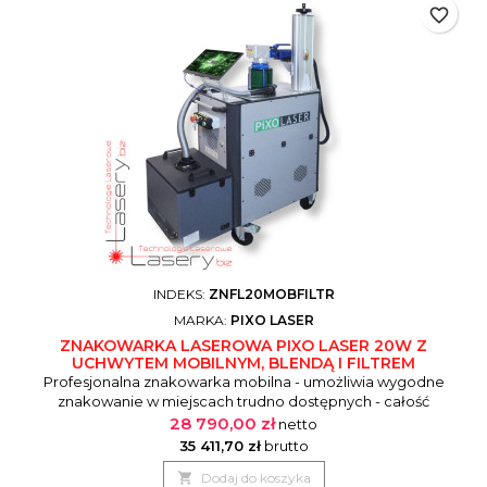
favorite_border
INDEKS:
ZNFL20MOBFILTR
MARKA:
PIXO LASER
ZNAKOWARKA LASEROWA PIXO LASER 20W Z
UCHWYTEM MOBILNYM, BLENDĄ I FILTREM
Profesjonalna znakowarka mobilna - umożliwia wygodne
znakowanie w miejscach trudno dostępnych - całość
umieszczona na mobilnym wózku - sterowanie z
28 790,00 zł
netto
dotykowego tabletu lub laptopa. W zestawie m.inn.: -
35 411,70 zł
brutto
wydajny pochłaniacz dymu - blenda zabezpieczająca wzrok -

Dodaj do koszyka
uchwyt na laptopa lub tablet (tablet i laptop w opcji) Idealna