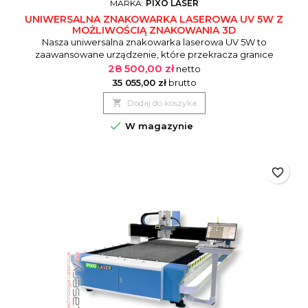
MARKA:
PIXO LASER
UNIWERSALNA ZNAKOWARKA LASEROWA UV 5W Z
MOŻLIWOŚCIĄ ZNAKOWANIA 3D
Nasza uniwersalna znakowarka laserowa UV 5W to
zaawansowane urządzenie, które przekracza granice
tradycyjnego znakowania. Dzięki wykorzystaniu zimnej wiązki
28 500,00 zł
netto
lasera UV, maszyna umożliwia precyzyjne grawerowanie i
35 055,00 zł
brutto
znakowanie nawet na najbardziej wymagających

Dodaj do koszyka
materiałach, w tym 3D. To idealne rozwiązanie dla
profesjonalistów poszukujących wszechstronności,...

W magazynie
favorite_border