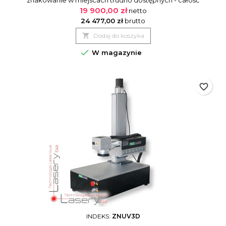
umieszczona na mobilnym wózku. Idealna dla klientów którzy
19 900,00 zł
netto
potrzebują urządzenia mobilnego które umożliwi
24 477,00 zł
brutto
znakowania w terenie, na hali produkcyjnej. Możliwość

Dodaj do koszyka
montażu komputera i innych dodatków według zaleceń.

W magazynie
favorite_border
INDEKS:
ZNUV3D