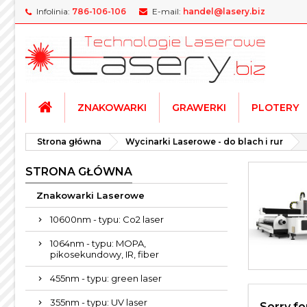
Infolinia:
786-106-106
E-mail:
handel@lasery.biz
M
(
U
Z
add_circle_outline
((
Mu
Na
ZNAKOWARKI
GRAWERKI
PLOTERY
Strona główna
Wycinarki Laserowe - do blach i rur
STRONA GŁÓWNA
Znakowarki Laserowe
10600nm - typu: Co2 laser
1064nm - typu: MOPA,
pikosekundowy, IR, fiber
455nm - typu: green laser
355nm - typu: UV laser
Sorry fo