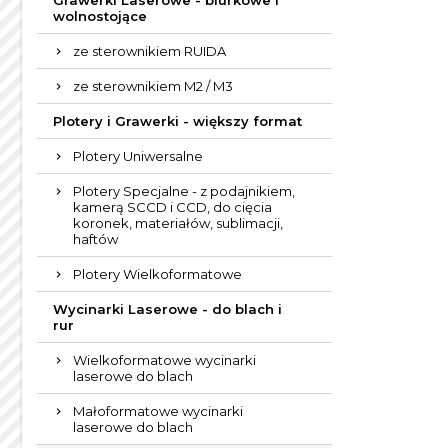
Grawerki Laserowe - biurkowe i
wolnostojące
ze sterownikiem RUIDA
ze sterownikiem M2 / M3
Plotery i Grawerki - większy format
Plotery Uniwersalne
Plotery Specjalne - z podajnikiem,
kamerą SCCD i CCD, do cięcia
koronek, materiałów, sublimacji,
haftów
Plotery Wielkoformatowe
Wycinarki Laserowe - do blach i
rur
Wielkoformatowe wycinarki
laserowe do blach
Małoformatowe wycinarki
laserowe do blach