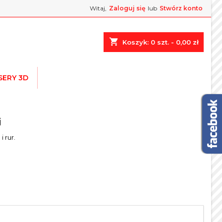
Witaj,
Zaloguj się
lub
Stwórz konto
×
×
×
×
shopping_cart
Koszyk:
0
szt. - 0,00 zł
.
SERY 3D
)
ę
ń
i
i rur.