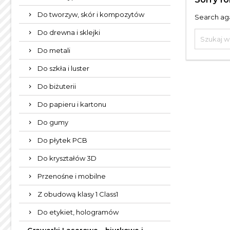
Do tworzyw, skór i kompozytów
Search aga
Do drewna i sklejki
Do metali
Do szkła i luster
Do biżuterii
Do papieru i kartonu
Do gumy
Do płytek PCB
Do kryształów 3D
Przenośne i mobilne
Z obudową klasy 1 Class1
Do etykiet, hologramów