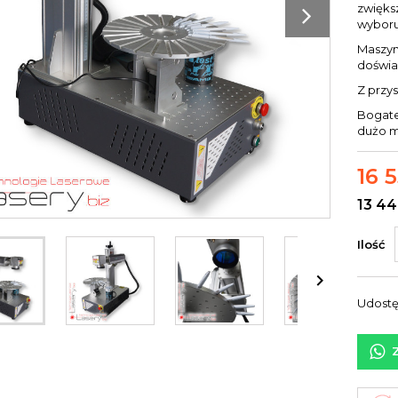
zwięks
wyboru
Maszyn
doświa
Z przy
Bogate
dużo m
16 5
13 44
Ilość

Udostę