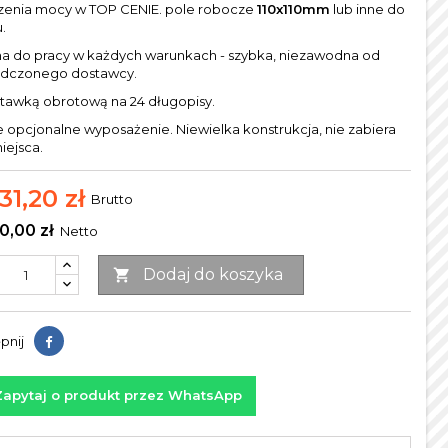
zenia mocy w TOP CENIE. pole robocze
110x110mm
lub inne do
.
a do pracy w każdych warunkach - szybka, niezawodna od
dczonego dostawcy.
stawką obrotową na 24 długopisy.
 opcjonalne wyposażenie. Niewielka konstrukcja, nie zabiera
iejsca.
31,20 zł
Brutto
0,00 zł
Netto
Dodaj do koszyka

pnij
Zapytaj o produkt przez WhatsApp