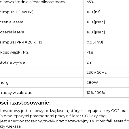
inowa średnia niestabilność mocy
<5%
ć impulsu, (FWHM)
100 [ns]
czenia lasera
180 [μsec]
czenia lasera
180 [μsec]
a impuls (PRR = 20 kHz)
0.95 [mJ]
kość wiązki, M2
<1.8
włókna wy-we
2m
230V 50Hz
nergii
280W
 mocy w zakresie
10%-100%
ści i zastosowanie:
tłowodowy jest to nowy rodzaj lasera, który zastępuje lasery CO2 oraz
ą oraz lepszymi parametrami pracy niż laser CO2 czy Yag.
r jest energooszczędny, trwały oraz bezawaryjny. Długość fali lasera f
azy większa.