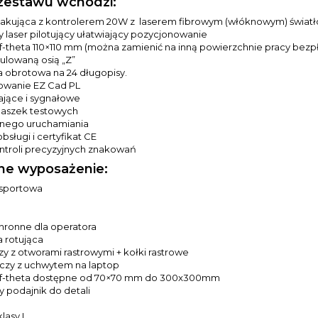
zestawu wchodzi:
nakująca z kontrolerem 20W z laserem fibrowym (włóknowym) świ
laser pilotujący ułatwiający pozycjonowanie
-theta 110×110 mm (można zamienić na inną powierzchnie pracy bezpł
gulowaną osią „Z”
 obrotowa na 24 długopisy.
wanie EZ Cad PL
lające i sygnałowe
laszek testowych
lnego uruchamiania
obsługi i certyfikat CE
ntroli precyzyjnych znakowań
ne wyposażenie:
nsportowa
hronne dla operatora
 rotująca
zy z otworami rastrowymi + kołki rastrowe
oczy z uchwytem na laptop
f-theta dostępne od 70×70 mm do 300x300mm
y podajnik do detali
asy I