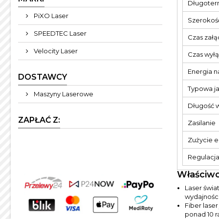
Długoterm
PiXO Laser
Szerokoś
SPEEDTEC Laser
Czas załą
Velocity Laser
Czas wyłą
Energia n
DOSTAWCY
Typowa ja
Maszyny Laserowe
Długość 
ZAPŁAĆ Z:
Zasilanie
Zużycie e
Regulacja
Właściwo
Laser świa
wydajności
Fiber lase
ponad 10 r