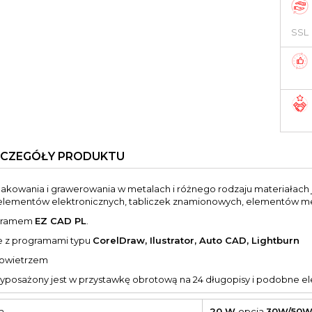
SSL
ZCZEGÓŁY PRODUKTU
akowania i grawerowania w metalach i różnego rodzaju materiałach jak 
lementów elektronicznych, tabliczek znamionowych, elementów me
ogramem
EZ CAD PL
.
e z programami typu
CorelDraw, Ilustrator, Auto CAD, Lightburn
owietrzem
posażony jest w przystawkę obrotową na 24 długopisy i podobne e
a
20 W
opcja
30W/50