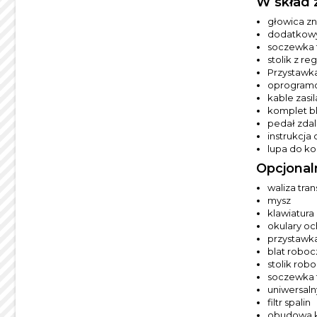
W skład 
głowica z
dodatkowy 
soczewka f
stolik z re
Przystawka
oprogramo
kable zasi
komplet b
pedał zda
instrukcja 
lupa do ko
Opcjonal
waliza tra
mysz
klawiatura
okulary oc
przystawka
blat roboc
stolik rob
soczewka 
uniwersaln
filtr spalin
obudowa kl