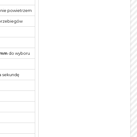
enie powietrzem
i przebiegów
0mm
do wyboru
na sekundę