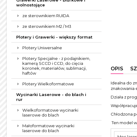
Grawerki Laserowe - biurkowe i
wolnostojące
ze sterownikiem RUIDA
ze sterownikiem M2 / M3
Plotery i Grawerki - większy format
Plotery Uniwersalne
Plotery Specjalne - z podajnikiem,
kamerą SCCD i CCD, do cięcia
OPIS
S
koronek, materiałów, sublimacji,
haftów
Idealna do zn
Plotery Wielkoformatowe
znakowania e
Wycinarki Laserowe - do blach i
Działa z pr
rur
Współpracuj
Wielkoformatowe wycinarki
Chłodzona p
laserowe do blach
Ten model wy
Małoformatowe wycinarki
laserowe do blach
Moc laser